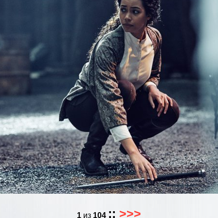
::
>>>
1
из
104