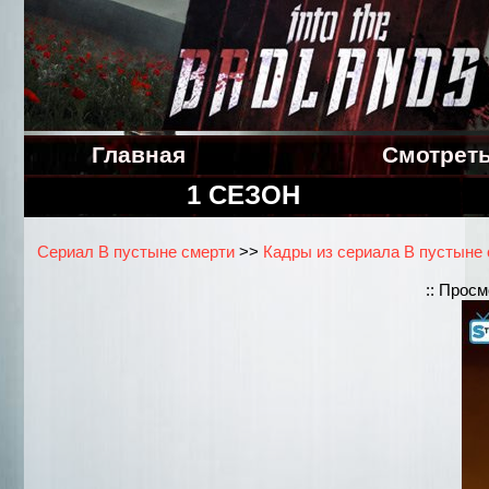
Главная
Смотрет
1 СЕЗОН
Сериал В пустыне смерти
>>
Кадры из сериала В пустыне с
:: Прос