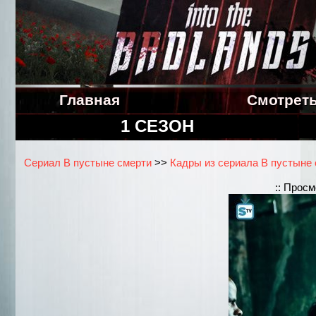
Главная
Смотрет
1 СЕЗОН
Сериал В пустыне смерти
>>
Кадры из сериала В пустыне с
:: Прос