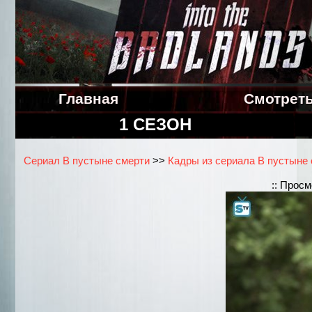
Главная
Смотрет
1 СЕЗОН
Сериал В пустыне смерти
>>
Кадры из сериала В пустыне с
:: Прос