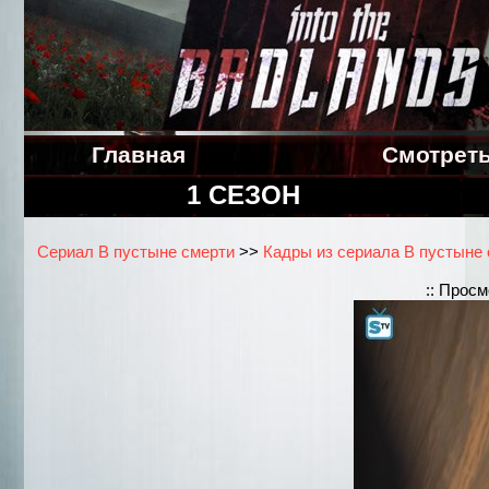
Главная
Смотрет
1 СЕЗОН
Сериал В пустыне смерти
>>
Кадры из сериала В пустыне с
:: Прос