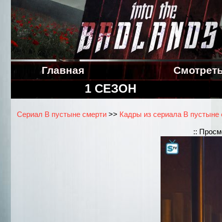
Главная
Смотрет
1 СЕЗОН
Сериал В пустыне смерти
>>
Кадры из сериала В пустыне с
:: Прос