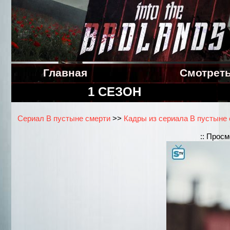
Главная
Смотрет
1 СЕЗОН
Сериал В пустыне смерти
>>
Кадры из сериала В пустыне с
:: Прос