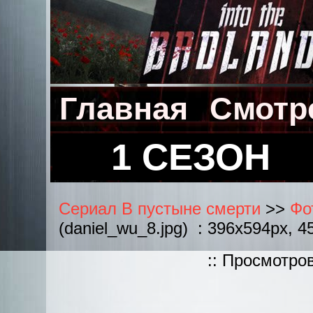
Главная
Смотр
1 СЕЗОН
Сериал В пустыне смерти
>>
Фо
(daniel_wu_8.jpg) : 396x594px, 4
:: Просмотро