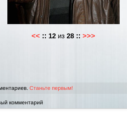
<<
::
12
из
28
::
>>>
мментариев.
Станьте первым!
вый комментарий