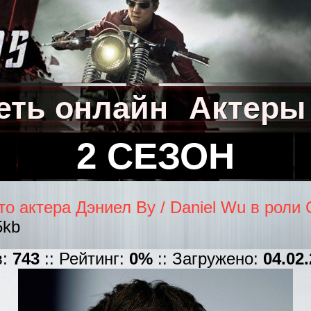
еть онлайн
Актеры
2 СЕЗОН
то актера Дэниел Ву / Daniel Wu в роли
5kb
в:
743
:: Рейтинг:
0%
:: Загружено:
04.02