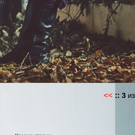
<<
::
3
и