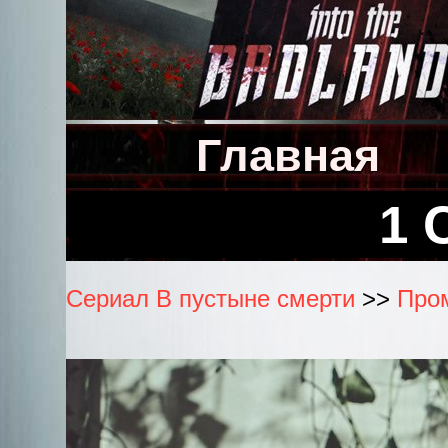
Главная
1 
Сериал В пустыне смерти
>>
Пром