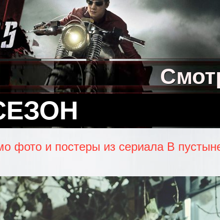
Смот
СЕЗОН
о фото и постеры из сериала В пустыне 