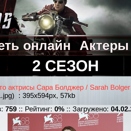
еть онлайн
Актеры
2 СЕЗОН
то актрисы Сара Болджер / Sarah Bolger
.jpg) : 395x594px, 57kb
в:
759
:: Рейтинг:
0%
:: Загружено:
04.02