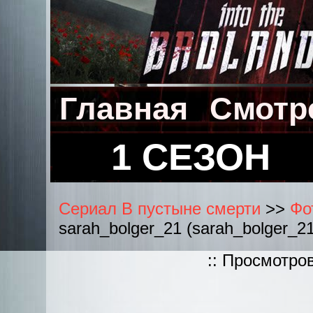
Главная
Смотр
1 СЕЗОН
Сериал В пустыне смерти
>>
Фо
sarah_bolger_21 (sarah_bolger_21
:: Просмотро