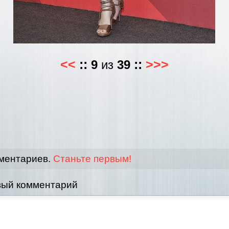
<<
::
9
из
39
::
>>>
мментариев.
Станьте первым!
вый комментарий