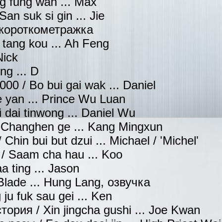
g fung wan ... Max
n suk si gin ... Jie
. короткометражка
tang kou ... Ah Feng
Nick
ng ... D
0 / Bo bui gai wak ... Daniel
 yan ... Prince Wu Luan
dai tinwong ... Daniel Wu
 Changhen ge ... Kang Mingxun
hin bui but dzui ... Michael / 'Michel'
/ Saam cha hau ... Koo
 ting ... Jason
lade ... Hung Lang, озвучка
u fuk sau gei ... Ken
ория / Xin jingcha gushi ... Joe Kwan