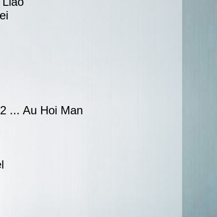
 Liao
ei
 ... Au Hoi Man
l