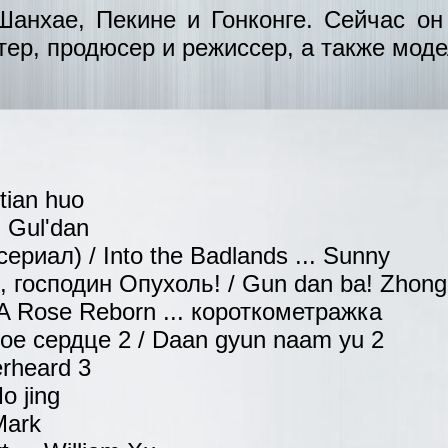
анхае, Пекине и Гонконге. Сейчас он
тер, продюсер и режиссер, а также моде
tian huo
. Gul'dan
сериал) / Into the Badlands ... Sunny
господин Опухоль! / Gun dan ba! Zhong liu
A Rose Reborn ... короткометражка
ое сердце 2 / Daan gyun naam yu 2
rheard 3
o jing
Mark