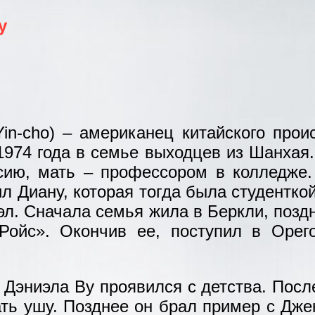
у
in-cho) – американец китайского прои
1974 года в семье выходцев из Шанхая
ию, мать – профессором в колледже
тил Диану, которая тогда была студентко
иэл. Сначала семья жила в Беркли, позд
ойс». Окончив ее, поступил в Орего
Дэниэла Ву проявился с детства. После
ть ушу. Позднее он брал пример с Джек