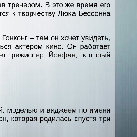
ав тренером. В это же время его
тся к творчеству Люка Бессонна
 Гонконг – там он хочет увидеть,
ться актером кино. Он работает
ет режиссер Йонфан, который
ой, моделью и виджеем по имени
н, которая родилась спустя три