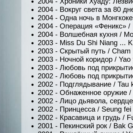
2004 - Хроники Хуаду: Лезвие 
2004 - Вокруг света за 80 дне
2004 - Одна ночь в Монгкоке 
2004 - Операция «Феникс» / Da
2004 - Волшебная кухня / Moh
2003 - Miss Du Shi Niang ... K
2003 - Скрытый путь / Cham 
2003 - Ночной коридор / Yao 
2003 - Любовь под прикрытие
2002 - Любовь под прикрытием 
2002 - Подглядывание / Tau kw
2002 - Обнаженное оружие / 
2002 - Лицо дьявола, сердце а
2002 - Принцесса / Seung fei 
2002 - Красавица и грудь / Fu
2001 - Пекинский рок / Bak Gi