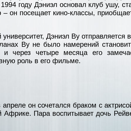
1994 году Дэниэл основал клуб ушу, ст
 – он посещает кино-классы, приобщае
 университет, Дэниэл Ву отправляется в
планах Ву не было намерений станови
, и через четыре месяца его замеча
вную роль в его фильме.
 в апреле он сочетался браком с актрис
Африке. Пара воспитывает дочь Рейве