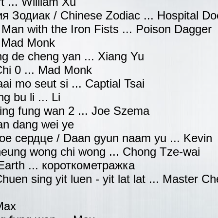
 ... William Xu
 Зодиак / Chinese Zodiac ... Hospital Do
an with the Iron Fists ... Poison Dagger
.. Mad Monk
 de cheng yan ... Xiang Yu
Chi 0 ... Mad Monk
 mo seut si ... Captial Tsai
bu li ... Li
ing fung wan 2 ... Joe Szema
an dang wei ye
ое сердце / Daan gyun naam yu ... Kevin
eung wong chi wong ... Chong Tze-wai
Earth ... короткометражка
n sing yit luen - yit lat lat ... Master Ch
Max