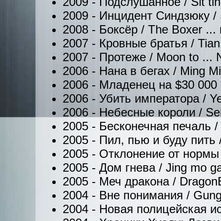
2009 - Подслушанное / Sit tin
2009 - Инцидент Синдзюку / Sa
2008 - Боксёр / The Boxer ..
2007 - Кровные братья / Tian 
2007 - Протеже / Moon to ... 
2006 - Нана в бегах / Ming Mi
2006 - Младенец на $30 000 00
2006 - Убить императора / Ye
2006 - Небесные короли / Sei 
2005 - Бесконечная печаль /
2005 - Пил, пью и буду пить / C
2005 - Отклонение от нормы 
2005 - Дом гнева / Jing mo gaa
2005 - Меч дракона / DragonB
2004 - Вне понимания / Gung j
2004 - Новая полицейская ист