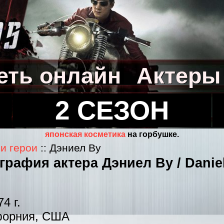
еть онлайн
Актеры
2 СЕЗОН
японская косметика
на горбушке.
и герои
:: Дэниел Ву
графия актера Дэниел Ву / Danie
4 г.
форния, США