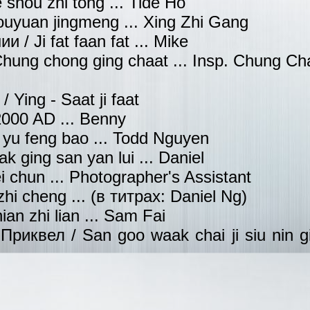
shou zhi tong ... Tide Ho
uyuan jingmeng ... Xing Zhi Gang
/ Ji fat faan fat ... Mike
ung chong ging chaat ... Insp. Chung Ch
Ying - Saat ji faat
000 AD ... Benny
yu feng bao ... Todd Nguyen
 ging san yan lui ... Daniel
 chun ... Photographer's Assistant
zhi cheng ... (в титрах: Daniel Ng)
an zhi lian ... Sam Fai
иквел / San goo waak chai ji siu nin gik