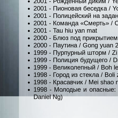
2001 - Рождённый диким / Ye 
2001 - Пионовая беседка / Yo
2001 - Полицейский на задании 
2001 - Команда «Смерть» / Ch
2001 - Tau hiu yan mat
2000 - Блюз под прикрытием / 
2000 - Паутина / Gong yuan 2
1999 - Пурпурный шторм / Zi 
1999 - Полиция будущего / Dak
1999 - Великолепный / Boh lei
1998 - Город из стекла / Boli 
1998 - Красавчик / Mei shao ni
1998 - Молодые и опасные: Пр
Daniel Ng)