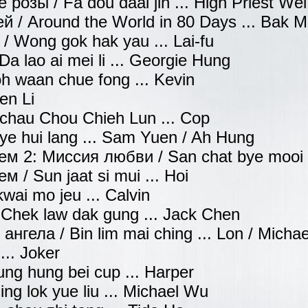
розы / Fa dou daai jin ... High Priest Wei
й / Around the World in 80 Days ... Bak M
/ Wong gok hak yau ... Lai-fu
 lao ai mei li ... Georgie Hung
 waan chue fong ... Kevin
en Li
chau Chou Chieh Lun ... Cop
ye hui lang ... Sam Yuen / Ah Hung
м 2: Миссия любви / San chat bye mooi 2
/ Sun jaat si mui ... Hoi
ai mo jeu ... Calvin
Chek law dak gung ... Jack Chen
нгела / Bin lim mai ching ... Lon / Michae
... Joker
ng hung bei cup ... Harper
ng lok yue liu ... Michael Wu