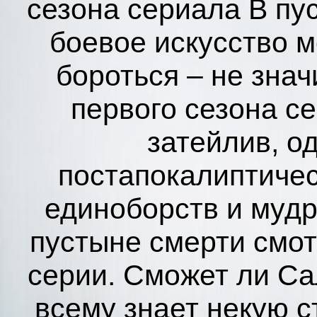
сезона сериала В пус
боевое искусство м
бороться – не знач
первого сезона се
затейлив, о
постапокалиптиче
единоборств и мудр
пустыне смерти смотр
серии. Сможет ли Са
всему знает некую 