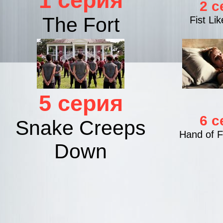
1 серия
2 с
The Fort
Fist Lik
5 серия
6 с
Snake Creeps
Hand of F
Down