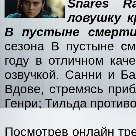
Snares R
ловушку к
В пустыне смерти
сезона В пустыне см
году в отличном кач
озвучкой. Санни и Б
Вдове, стремясь приб
Генри; Тильда против
Посмотрев онлайн тре