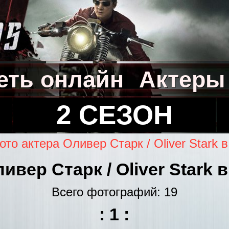
еть онлайн
Актеры
2 СЕЗОН
ото актера Оливер Старк / Oliver Stark 
ивер Старк / Oliver Stark 
Всего фотографий: 19
:
1
: