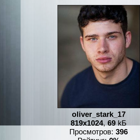
oliver_stark_17
819x1024
,
69
kБ
Просмотров:
396