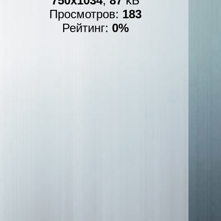
750x1034
,
87
kБ
Просмотров:
183
Рейтинг:
0%