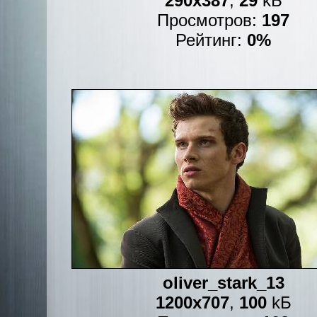
290x387
,
29
kБ
Просмотров:
197
Рейтинг:
0%
oliver_stark_13
1200x707
,
100
kБ