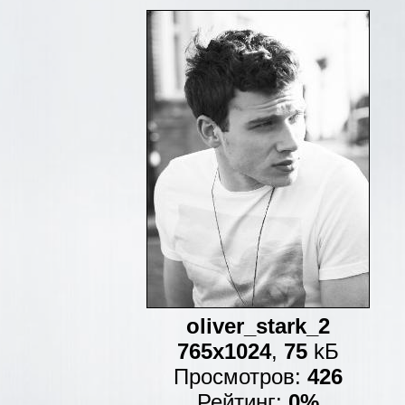
oliver_stark_2
765x1024
,
75
kБ
Просмотров:
426
Рейтинг:
0%