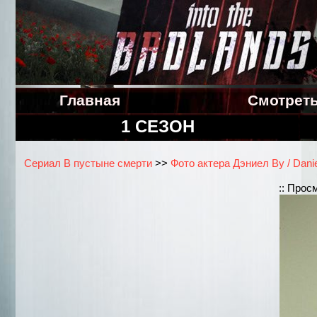
Главная
Смотрет
1 СЕЗОН
Сериал В пустыне смерти
>>
Фото актера Дэниел Ву / Dani
:: Прос