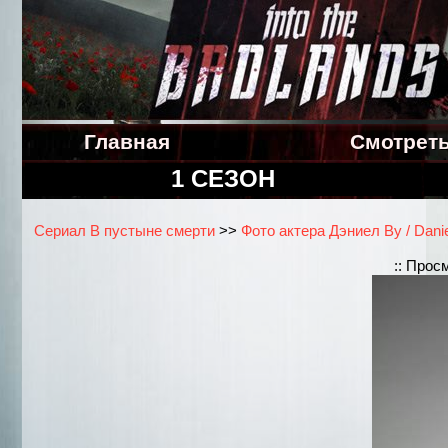
Главная
Смотрет
1 СЕЗОН
Сериал В пустыне смерти
>>
Фото актера Дэниел Ву / Dani
:: Прос