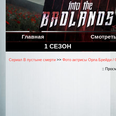
Главная
Смотрет
1 СЕЗОН
Сериал В пустыне смерти
>>
Фото актрисы Орла Брейди / O
:: Прос