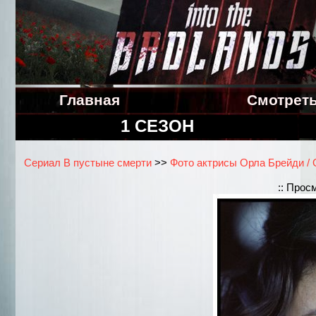
Главная
Смотрет
1 СЕЗОН
Сериал В пустыне смерти
>>
Фото актрисы Орла Брейди / O
:: Прос