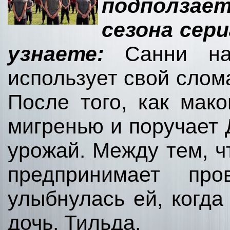
подползае
сезона сер
узнаете:
Санни на
использует свой слом
После того, как мак
мигренью и поручает 
урожай. Между тем, ч
предпринимает про
улыбнулась ей, когда
дочь, Тильда.